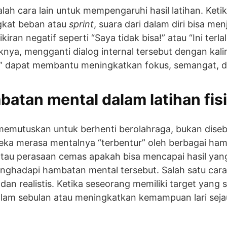
alah cara lain untuk mempengaruhi hasil latihan. Ke
ngkat beban atau
sprint
, suara dari dalam diri bisa me
ran negatif seperti “Saya tidak bisa!” atau “Ini terla
nya, mengganti dialog internal tersebut dengan kalim
i!” dapat membantu meningkatkan fokus, semangat, d
atan mental dalam latihan fis
memutuskan untuk berhenti berolahraga, bukan dise
eka merasa mentalnya “terbentur” oleh berbagai hamb
atau perasaan cemas apakah bisa mencapai hasil yang 
ghadapi hambatan mental tersebut. Salah satu cara
dan realistis. Ketika seseorang memiliki target yang 
lam sebulan atau meningkatkan kemampuan lari seja