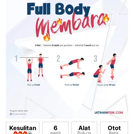
Pack
Kesulitan
6
Alat
Otot
menit
Pull-up
Betis,