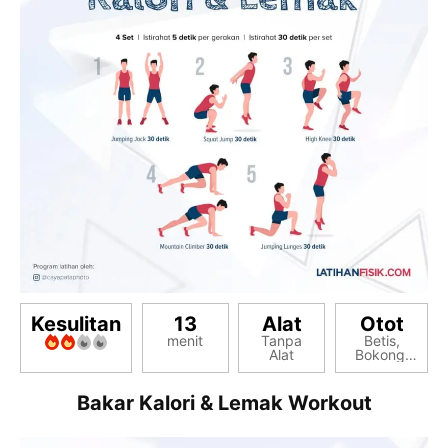
Kesulitan
13
Alat
Otot
menit
Tanpa
Betis,
Alat
Bokong,
Fleksor
Pinggul,
Hamstring,
Bakar Kalori & Lemak Workout
Paha
Depan,
Perut Six