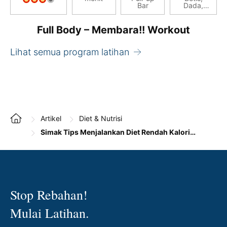
Bar
Dada,
Hamstring,
Paha
Depan,
Full Body – Membara!! Workout
Sayap /
Lats,
Trapezius,
Lihat semua program latihan
Trisep
Artikel
Diet & Nutrisi
Simak Tips Menjalankan Diet Rendah Kalori yang Efektif Menurunkan Berat Badan
Stop Rebahan!
Mulai Latihan.