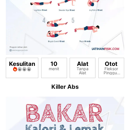
Kesulitan
10
Alat
Otot
menit
Tanpa
Fleksor
Alat
Pinggul,
Inti
(Core),
Perut
Killer Abs
Bawah,
Perut
Samping,
Perut Six
Pack