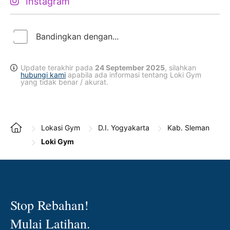
Instagram
Bandingkan dengan...
Update terakhir pada
24 September 2025
, silahkan
hubungi kami
apabila ada informasi tentang Loki Gym
yang tidak benar / akurat.
Lokasi Gym
D.I. Yogyakarta
Kab. Sleman
Loki Gym
Stop Rebahan!
Mulai Latihan.