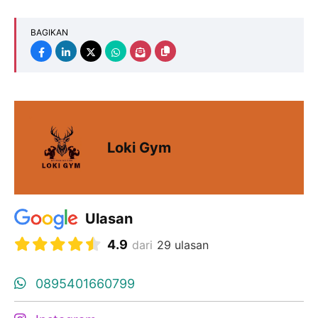
BAGIKAN
Loki Gym
Ulasan
4.9
dari
29 ulasan
0895401660799