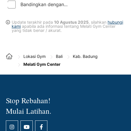
Bandingkan dengan...
Update terakhir pada
10 Agustus 2025
, silahkan
hubungi
kami
apabila ada informasi tentang Melati Gym Center
yang tidak benar / akurat.
Lokasi Gym
Bali
Kab. Badung
Melati Gym Center
Stop Rebahan!
Mulai Latihan.