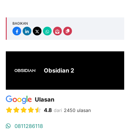
BAGIKAN
Obsidian 2
Ulasan
4.8
dari
2450 ulasan
0811286118