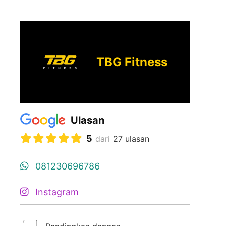
TBG Fitness
Ulasan
5
dari
27 ulasan
081230696786
Instagram