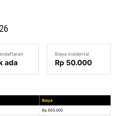
26
endaftaran
Biaya insidental
k ada
Rp 50.000
Biaya
Rp 650.000