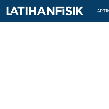
TBG FITNESS, KAB.
Kab. Sleman, D.I. Yogyakarta
ARTI