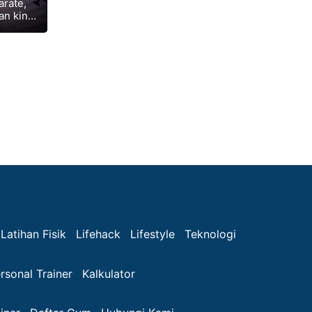
arate,
an kini
ifikasi
Latihan Fisik
Lifehack
Lifestyle
Teknologi
rsonal Trainer
Kalkulator