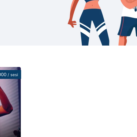
.000
/ sesi