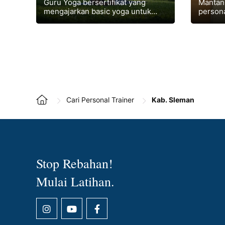
Guru Yoga bersertifikat yang
Mantan 
mengajarkan basic yoga untuk
persona
mengembalikan postur tubuh,
profess
relaksasi secara privat area Jogja
beberap
dan Solo
reguler
Cari Personal Trainer
Kab. Sleman
Stop Rebahan!
Mulai Latihan.