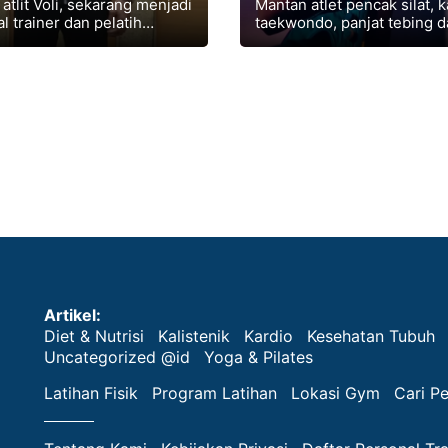
atlit Voli, sekarang menjadi
Mantan atlet pencak silat, k
l trainer dan pelatih
taekwondo, panjat tebing d
ional. Pernah melatih
menjadi pelatih kebugaran
a akademi voli privat dan
berpengalaman dan bersert
.
Rai Institute.
Artikel:
Diet & Nutrisi
Kalistenik
Kardio
Kesehatan Tubuh
Uncategorized @id
Yoga & Pilates
Latihan Fisik
Program Latihan
Lokasi Gym
Cari Pe