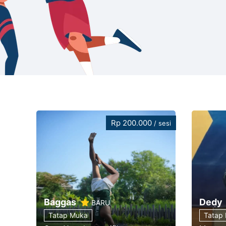
Rp 200.000
/ sesi
Baggas
Dedy
BARU
Tatap Muka
Tatap