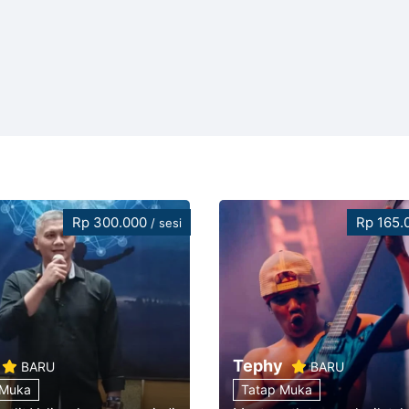
Rp 300.000
Rp 165
/ sesi
Tephy
BARU
BARU
 Muka
Tatap Muka