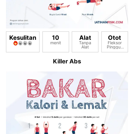
Kesulitan
10
Alat
Otot
menit
Tanpa
Fleksor
Alat
Pinggul,
Inti
(Core),
Perut
Killer Abs
Bawah,
Perut
Samping,
Perut Six
Pack