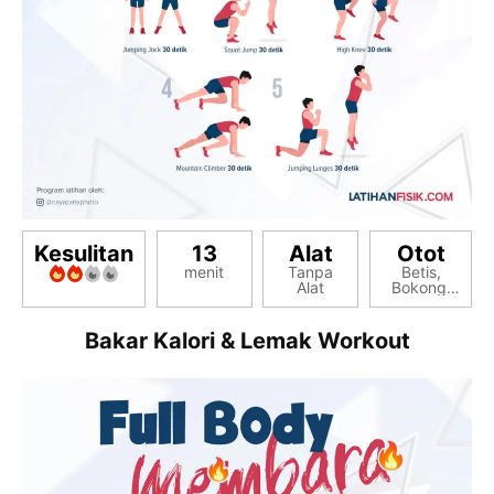
Kesulitan
13
Alat
Otot
menit
Tanpa
Betis,
Alat
Bokong,
Fleksor
Pinggul,
Hamstring,
Bakar Kalori & Lemak Workout
Paha
Depan,
Perut Six
Pack