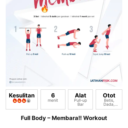
Kesulitan
6
Alat
Otot
menit
Pull-up
Betis,
Bar
Dada,
Hamstring,
Paha
Depan,
Full Body – Membara!! Workout
Sayap /
Lats,